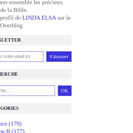
orer ensemble les précieux
 de la Bible.
 profil de
LINDA ELSA
sur le
l Overblog
SLETTER
HERCHE
GORIES
nce
(179)
ne B
(177)