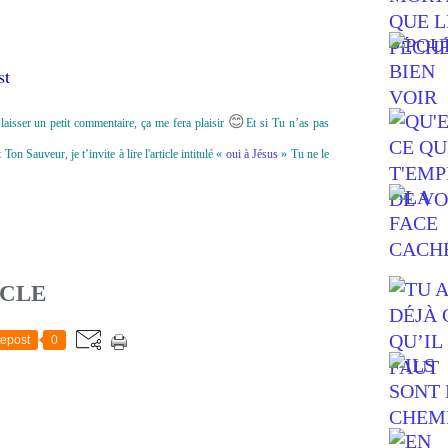
st
😊
laisser un petit commentaire, ça me fera plaisir
Et si Tu n’as pas
n Sauveur, je t’invite à lire l'article intitulé «
oui à Jésus
» Tu ne le
ICLE
epost
0