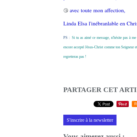
avec toute mon affection,
😘
Linda Elsa l'inébranlable en Chri
PS :
Si tu as aimé ce message, n'hésite pas à me 
encore accepté Jésus-Christ comme ton Seigneur et To
regretteras pas !
PARTAGER CET ART
R
S'inscrire à la newsletter
Vous aimerez aussi :