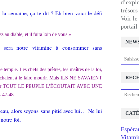
d’expl
trésors
 la semaine, ça te dit ? Eh bien voici le défi
Voir le
portai
»
 au diable, et il fuira loin de vous
NEW
 qui sera notre vitamine à consommer sans
e temple. Les chefs des prêtres, les maîtres de la loi,
REC
chaient à le faire mourir.
Mais ILS NE SAVAIENT
r TOUT LE PEUPLE L’ÉCOUTAIT AVEC UNE
: 47-48
deau, alors soyons sans pitié avec lui… Ne lui
CATÉ
notre foi.
Espéra
Vitami