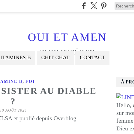
OUI ET AMEN
BLOG CHRÉTIEN
ITAMINES B
CHIT CHAT
CONTACT
,
TAMINE B
FOI
À PR
SISTER AU DIABLE
?
Hello, 
30 AOÛT 2021
sur mon
LSA et publié depuis Overblog
femme 
Dieu ex