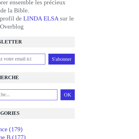
orer ensemble les précieux
 de la Bible.
 profil de
LINDA ELSA
sur le
l Overblog
SLETTER
HERCHE
GORIES
nce
(179)
ne B
(177)