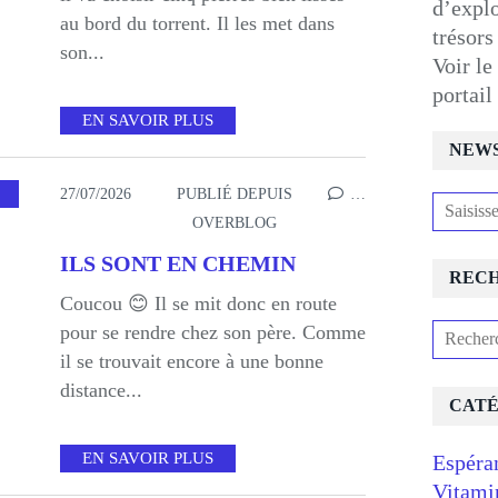
d’expl
au bord du torrent. Il les met dans
trésors
son...
Voir le
portai
EN SAVOIR PLUS
NEW
COURAGEMENT
27/07/2026
PUBLIÉ DEPUIS
…
OVERBLOG
ILS SONT EN CHEMIN
REC
Coucou 😊 Il se mit donc en route
pour se rendre chez son père. Comme
il se trouvait encore à une bonne
distance...
CATÉ
EN SAVOIR PLUS
Espéra
Vitami