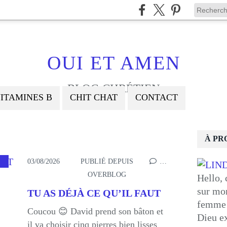
OUI ET AMEN
BLOG CHRÉTIEN
ITAMINES B
CHIT CHAT
CONTACT
À PR
COURAGEMENT
03/08/2026
PUBLIÉ DEPUIS
…
OVERBLOG
Hello, 
sur mon
TU AS DÉJÀ CE QU’IL FAUT
femme 
Coucou 😊 David prend son bâton et
Dieu ex
il va choisir cinq pierres bien lisses