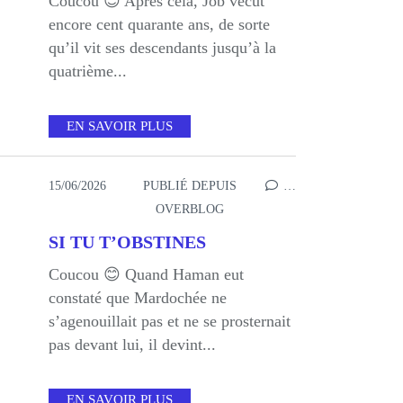
Coucou 😊 Après cela, Job vécut
encore cent quarante ans, de sorte
qu’il vit ses descendants jusqu’à la
quatrième...
EN SAVOIR PLUS
15/06/2026
PUBLIÉ DEPUIS
…
OVERBLOG
SI TU T’OBSTINES
Coucou 😊 Quand Haman eut
constaté que Mardochée ne
s’agenouillait pas et ne se prosternait
pas devant lui, il devint...
EN SAVOIR PLUS