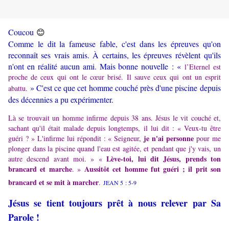
😊
Coucou
Comme le dit la fameuse fable, c'est dans les épreuves qu'on
reconnaît ses vrais amis. À certains, les épreuves révèlent qu'ils
n'ont en réalité aucun ami. Mais bonne nouvelle : «
l’Eternel est
proche de ceux qui ont le cœur brisé. Il sauve ceux qui ont un esprit
»
C'est ce que cet homme couché près d'une piscine depuis
abattu.
des décennies a pu expérimenter.
Là se trouvait un homme infirme depuis 38 ans. Jésus le vit couché et,
sachant qu'il était malade depuis longtemps, il lui dit : « Veux-tu être
je n'ai personne
guéri ? » L'infirme lui répondit : « Seigneur,
pour me
plonger dans la piscine quand l'eau est agitée, et pendant que j'y vais, un
Lève-toi, lui dit Jésus, prends ton
autre descend avant moi. » «
brancard et marche
Aussitôt cet homme fut guéri ; il prit son
. »
brancard et se mit à marcher
.
JEAN 5 : 5-9
Jésus se tient toujours prêt à nous relever par Sa
Parole !