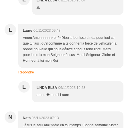
LINDA ELSA
09/11/2023 18:04
🙏
L
Laure
06/11/2023 09:48
Amen Amennnnnn<br /> Dieu te benisse Linda pour tout ce
que tu fais . qu'il continue à te donner la force de véhiculer la
bonne nouvelle qui nous délivre et nous rend libre. Merci
pour la croix mon Seigneur Jesus. Merci Seigneur. Gloire et
Honneur à toi mon Roi
Répondre
L
LINDA ELSA
06/11/2023 19:23
amen 💝 merci Laure
N
Nath
06/11/2023 07:13
Jésus le seul ami fidèle en tout temps ! Bonne semaine Sister