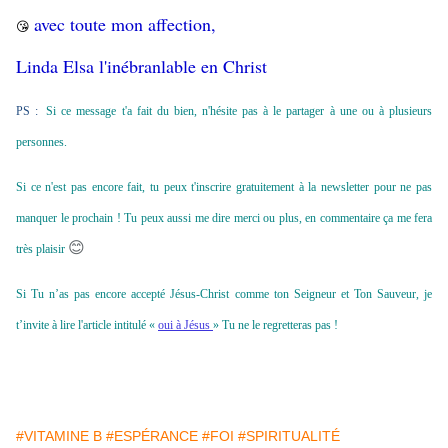
avec toute mon affection,
😘
Linda Elsa l'inébranlable en Christ
PS :
Si ce message t'a fait du bien, n'hésite pas à le partager à une ou à plusieurs
personnes.
Si ce n'est pas encore fait, tu peux t'inscrire gratuitement à la newsletter pour ne pas
manquer le prochain ! Tu peux aussi me dire merci ou plus, en commentaire ça me fera
😊
très plaisir
Si Tu n’as pas encore accepté Jésus-Christ comme ton Seigneur et Ton Sauveur, je
t’invite à lire l'article intitulé «
oui à Jésus
» Tu ne le regretteras pas !
#VITAMINE B
#ESPÉRANCE
#FOI
#SPIRITUALITÉ