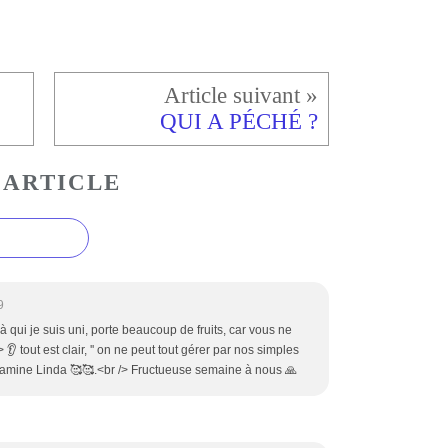
QUI A PÉCHÉ ?
 ARTICLE
9
 à qui je suis uni, porte beaucoup de fruits, car vous ne
 👂 tout est clair, '' on ne peut tout gérer par nos simples
 vitamine Linda 🥰🥰.<br /> Fructueuse semaine à nous 🙏