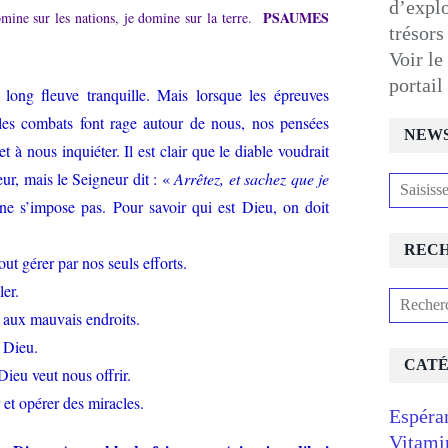
d’expl
PSAUMES
omine sur les nations, je domine sur la terre.
trésors
Voir le
portai
 long fleuve tranquille. Mais lorsque les épreuves
t les combats font rage autour de nous, nos pensées
NEW
t à nous inquiéter. Il est clair que le diable voudrait
eur, mais le Seigneur dit : «
Arrêtez, et sachez que je
ne s’impose pas. Pour savoir qui est Dieu, on doit
REC
out gérer par nos seuls efforts.
ler.
és aux mauvais endroits.
c Dieu.
CATÉ
 Dieu veut nous offrir.
r et opérer des miracles.
Espéra
Vitami