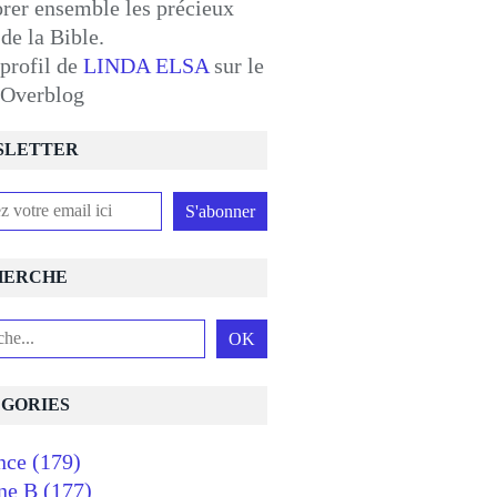
orer ensemble les précieux
 de la Bible.
 profil de
LINDA ELSA
sur le
l Overblog
SLETTER
HERCHE
GORIES
nce
(179)
ne B
(177)