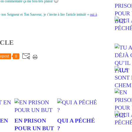
😊
en commentaire ça me fera très plaisir
n Seigneur et Ton Sauveur, je t’invite à lire l'article intitulé «
oui à
ICLE
epost
0
 EN
EN PRISON
QUI A PÉCHÉ
POUR UN BUT
?