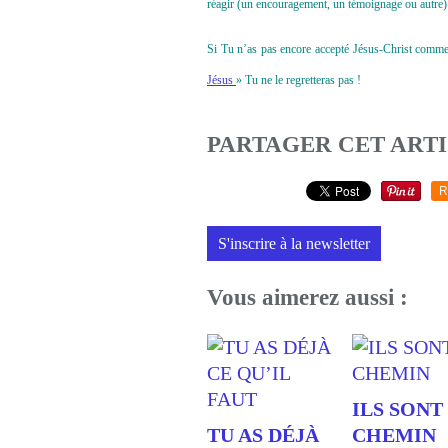
réagir (un encouragement, un témoignage ou autre) 
Si Tu n’as pas encore accepté Jésus-Christ comme to
Jésus
» Tu ne le regretteras pas !
PARTAGER CET ART
R
S'inscrire à la newsletter
Vous aimerez aussi :
ILS SONT
TU AS DÉJÀ
CHEMIN