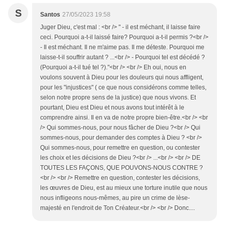
S
Santos
27/05/2023 19:58
Juger Dieu, c'est mal : <br /> " - il est méchant, il laisse faire
ceci. Pourquoi a-t-il laissé faire? Pourquoi a-t-il permis ?<br />
- Il est méchant. Il ne m'aime pas. Il me déteste. Pourquoi me
laisse-t-il souffrir autant ? ...<br /> - Pourquoi tel est décédé ?
(Pourquoi a-t-il tué tel ?)."<br /> <br /> Eh oui, nous en
voulons souvent à Dieu pour les douleurs qui nous affligent,
pour les "injustices" ( ce que nous considérons comme telles,
selon notre propre sens de la justice) que nous vivons. Et
pourtant, Dieu est Dieu et nous avons tout intérêt à le
comprendre ainsi. Il en va de notre propre bien-être.<br /> <br
/> Qui sommes-nous, pour nous fâcher de Dieu ?<br /> Qui
sommes-nous, pour demander des comptes à Dieu ? <br />
Qui sommes-nous, pour remettre en question, ou contester
les choix et les décisions de Dieu ?<br /> ...<br /> <br /> DE
TOUTES LES FAÇONS, QUE POUVONS-NOUS CONTRE ?
<br /> <br /> Remettre en question, contester les décisions,
les œuvres de Dieu, est au mieux une torture inutile que nous
nous infligeons nous-mêmes, au pire un crime de lèse-
majesté en l'endroit de Ton Créateur.<br /> <br /> Donc....