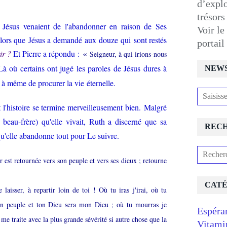
d’expl
trésors
nt Jésus venaient de l'abandonner en raison de Ses
Voir le
lors
que
Jésus a demandé aux douze qui sont restés
portai
«
ir ?
Et Pierre a répondu :
Seigneur, à qui irions-nous
à où certains ont jugé les paroles de Jésus dures à
NEW
 à même de procurer la vie éternelle.
 l'histoire se termine merveilleusement bien. Malgré
beau-frère) qu'elle vivait, Ruth a discerné que sa
REC
qu'elle abandonne tout pour Le suivre.
 est retournée vers son peuple et vers ses dieux ; retourne
CATÉ
aisser, à repartir loin de toi ! Où tu iras j'irai, où tu
mon peuple et ton Dieu sera mon Dieu ; où tu mourras je
Espéra
 me traite avec la plus grande sévérité si autre chose que la
Vitami