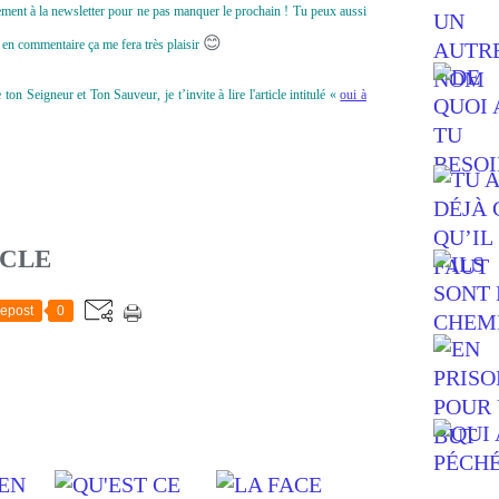
uitement à la newsletter pour ne pas manquer le prochain ! Tu peux aussi
😊
en commentaire ça me fera très plaisir
n Seigneur et Ton Sauveur, je t’invite à lire l'article intitulé «
oui à
ICLE
epost
0