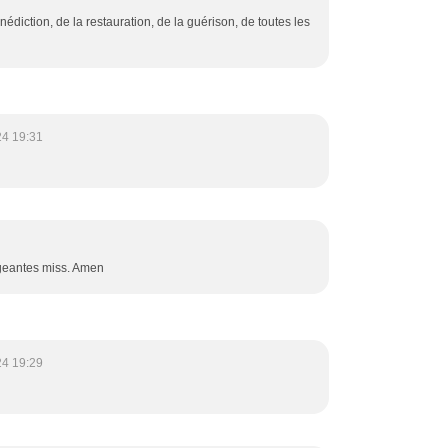
diction, de la restauration, de la guérison, de toutes les
24 19:31
geantes miss. Amen
24 19:29