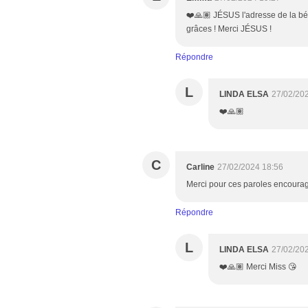
❤️🙏🏽 JÉSUS l'adresse de la béné
grâces ! Merci JÉSUS !
Répondre
L
LINDA ELSA
27/02/20
❤️🙏🏽
C
Carline
27/02/2024 18:56
Merci pour ces paroles encoura
Répondre
L
LINDA ELSA
27/02/20
❤️🙏🏽 Merci Miss 😘