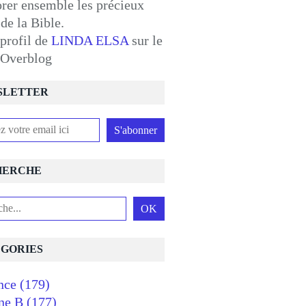
orer ensemble les précieux
 de la Bible.
 profil de
LINDA ELSA
sur le
l Overblog
SLETTER
HERCHE
GORIES
nce
(179)
ne B
(177)