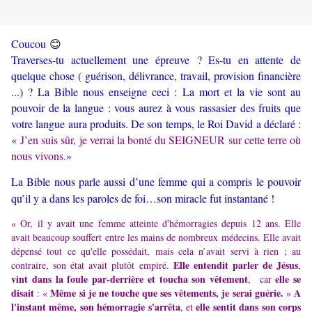
😊
Coucou
Traverses-tu actuellement une épreuve ? Es-tu en attente de
quelque chose ( guérison, délivrance, travail, provision financière
...) ? La Bible nous enseigne ceci : La mort et la vie sont au
pouvoir de la langue : vous aurez à vous rassasier des fruits que
votre langue aura produits. De son temps, le Roi David a déclaré :
«
J’en suis sûr, je verrai la bonté du SEIGNEUR sur cette terre où
nous vivons.
»
La Bible nous parle aussi d’une femme qui a compris le pouvoir
qu’il y a dans les paroles de foi…son miracle fut instantané !
« Or, il y avait une femme atteinte d'hémorragies depuis 12 ans. Elle
avait beaucoup souffert entre les mains de nombreux médecins. Elle avait
dépensé tout ce qu'elle possédait, mais cela n’avait servi à rien ; au
Elle entendit parler de Jésus
contraire, son état avait plutôt empiré.
,
vint dans la foule par-derrière et toucha son vêtement
elle se
, car
disait
Même si je ne touche que ses vêtements, je serai guérie.
A
: «
»
l'instant même, son hémorragie s'arrêta
elle sentit dans son corps
, et