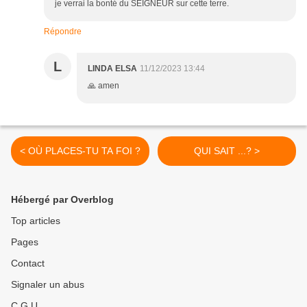
je verrai la bonté du SEIGNEUR sur cette terre.
Répondre
L
LINDA ELSA
11/12/2023 13:44
🙏 amen
< OÙ PLACES-TU TA FOI ?
QUI SAIT ...? >
Hébergé par Overblog
Top articles
Pages
Contact
Signaler un abus
C.G.U.