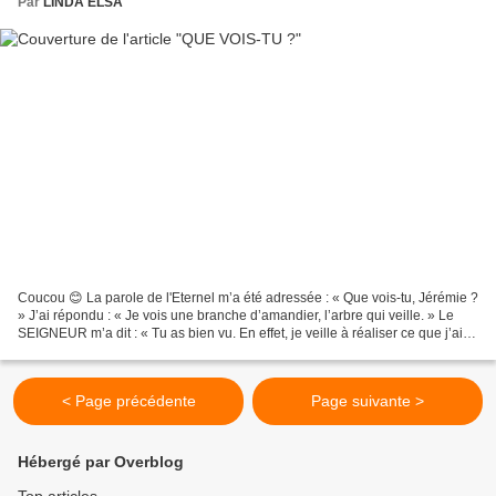
Par
LINDA ELSA
Coucou 😊 La parole de l'Eternel m’a été adressée : « Que vois-tu, Jérémie ?
» J’ai répondu : « Je vois une branche d’amandier, l’arbre qui veille. » Le
SEIGNEUR m’a dit : « Tu as bien vu. En effet, je veille à réaliser ce que j’ai
dit. » JÉRÉMIE 1 : 11-12...
< Page précédente
Page suivante >
Hébergé par Overblog