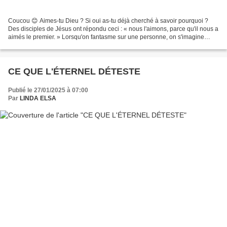
Coucou 😊 Aimes-tu Dieu ? Si oui as-tu déjà cherché à savoir pourquoi ?
Des disciples de Jésus ont répondu ceci : « nous l'aimons, parce qu'il nous a
aimés le premier. » Lorsqu'on fantasme sur une personne, on s'imagine
généralement tout plein de choses,...
CE QUE L'ÉTERNEL DÉTESTE
Publié le 27/01/2025 à 07:00
Par
LINDA ELSA