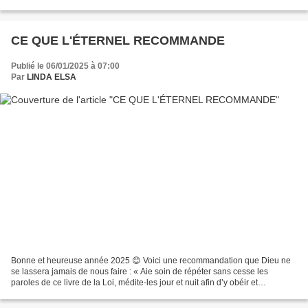
à l'esprit et appliquer dès...
CE QUE L'ÉTERNEL RECOMMANDE
Publié le 06/01/2025 à 07:00
Par
LINDA ELSA
Bonne et heureuse année 2025 😊 Voici une recommandation que Dieu ne
se lassera jamais de nous faire : « Aie soin de répéter sans cesse les
paroles de ce livre de la Loi, médite-les jour et nuit afin d’y obéir et
d’appliquer tout ce qui y est écrit, car...