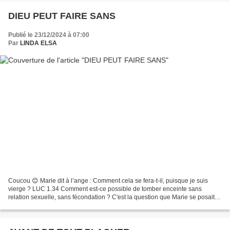
DIEU PEUT FAIRE SANS
Publié le 23/12/2024 à 07:00
Par
LINDA ELSA
Coucou 😊 Marie dit à l’ange : Comment cela se fera-t-il, puisque je suis
vierge ? LUC 1.34 Comment est-ce possible de tomber enceinte sans
relation sexuelle, sans fécondation ? C'est la question que Marie se posait et
la Bible dit : Ce qui est impossible...