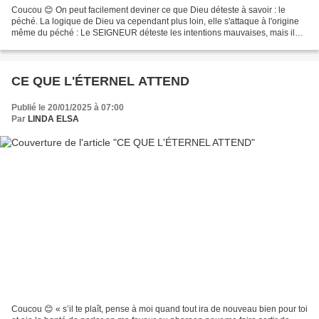
Coucou 😊 On peut facilement deviner ce que Dieu déteste à savoir : le
péché. La logique de Dieu va cependant plus loin, elle s'attaque à l'origine
même du péché : Le SEIGNEUR déteste les intentions mauvaises, mais il
approuve les paroles pleines de bonté....
CE QUE L'ÉTERNEL ATTEND
Publié le 20/01/2025 à 07:00
Par
LINDA ELSA
Coucou 😊 « s’il te plaît, pense à moi quand tout ira de nouveau bien pour toi