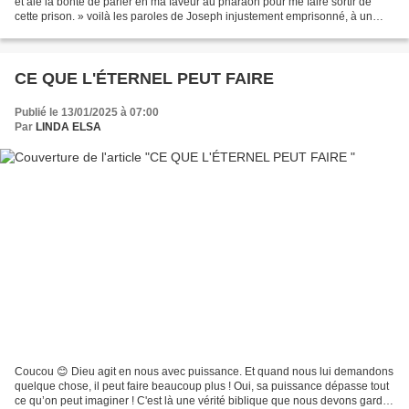
et aie la bonté de parler en ma faveur au pharaon pour me faire sortir de
cette prison. » voilà les paroles de Joseph injustement emprisonné, à un
codétenu qui était sur le...
CE QUE L'ÉTERNEL PEUT FAIRE
Publié le 13/01/2025 à 07:00
Par
LINDA ELSA
Coucou 😊 Dieu agit en nous avec puissance. Et quand nous lui demandons
quelque chose, il peut faire beaucoup plus ! Oui, sa puissance dépasse tout
ce qu’on peut imaginer ! C'est là une vérité biblique que nous devons garder