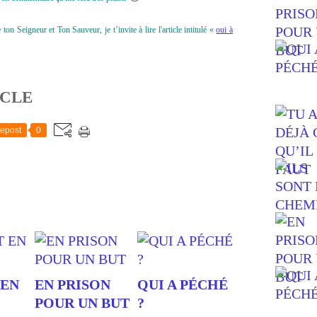
n Seigneur et Ton Sauveur, je t’invite à lire l'article intitulé «
oui à
ICLE
epost
0
 EN
EN PRISON
QUI A PÉCHÉ
POUR UN BUT
?