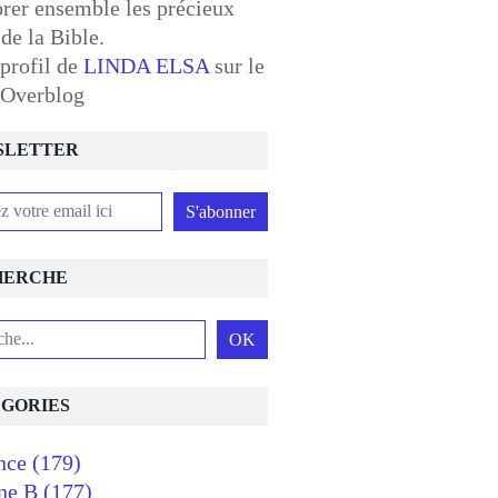
orer ensemble les précieux
 de la Bible.
 profil de
LINDA ELSA
sur le
l Overblog
SLETTER
HERCHE
GORIES
nce
(179)
ne B
(177)