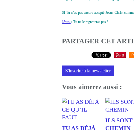
Si Tu n’as pas encore accepté Jésus-Christ comme to
Jésus
» Tu ne le regretteras pas !
PARTAGER CET ART
R
S'inscrire à la newsletter
Vous aimerez aussi :
ILS SONT
TU AS DÉJÀ
CHEMIN