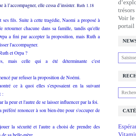
d’expl
 à l’accompagner, elle cessa d’insister
. Ruth 1.18
trésors
Voir le
 ses fils. Suite à cette tragédie, Naomi a proposé à
portai
e retourner chacune dans sa famille, tandis qu'elle
rpa a fini par accepter la proposition, mais Ruth a
NEW
aisser l'accompagner.
e Ruth et Orpa ?
, mais celle qui a été déterminante c'est
REC
mencé par refuser la proposition de Noémi.
ntré ce à quoi elles s'exposaient en la suivant
 :
ar la peur et l'autre de se laisser influencer par la foi.
e a préféré renoncer à son bien-être pour s'occuper de
CATÉ
Espéra
jouer la sécurité et l'autre a choisi de prendre des
Vitami
s de sa belle-mère.