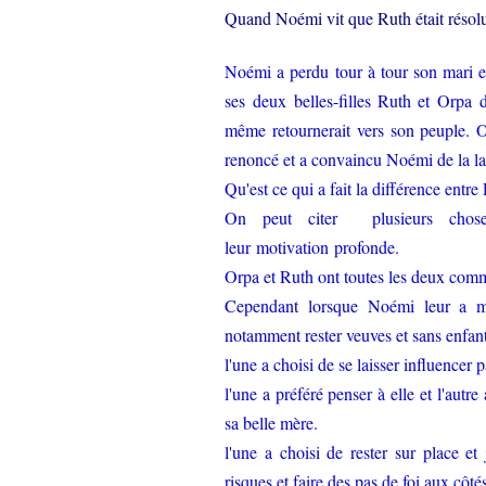
Quand Noémi vit que Ruth était résolue
Noémi a perdu tour à tour son mari et
ses deux belles-filles Ruth et Orpa d
même retournerait vers son peuple. O
renoncé et a convaincu Noémi de la l
Qu'est ce qui a fait la différence entr
On peut citer plusieurs choses
leur motivation profonde.
Orpa et Ruth ont toutes les deux com
Cependant lorsque Noémi leur a mo
notamment rester veuves et sans enfant
l'une a choisi de se laisser influencer p
l'une a préféré penser à elle et l'autr
sa belle mère.
l'une a choisi de rester sur place et 
risques et faire des pas de foi aux côté