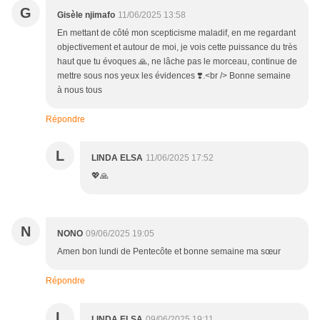
G
Gisèle njimafo
11/06/2025 13:58
En mettant de côté mon scepticisme maladif, en me regardant
objectivement et autour de moi, je vois cette puissance du très
haut que tu évoques 🙏, ne lâche pas le morceau, continue de
mettre sous nos yeux les évidences ❣️.<br /> Bonne semaine
à nous tous
Répondre
L
LINDA ELSA
11/06/2025 17:52
💖🙏
N
NONO
09/06/2025 19:05
Amen bon lundi de Pentecôte et bonne semaine ma sœur
Répondre
L
LINDA ELSA
09/06/2025 19:11