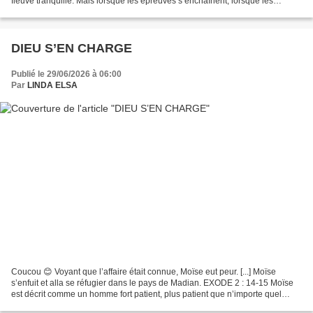
fleuve tranquille. Mais lorsque les épreuves s’enchaînent, lorsque les
attaques et les combats font...
DIEU S’EN CHARGE
Publié le 29/06/2026 à 06:00
Par
LINDA ELSA
Coucou 😊 Voyant que l’affaire était connue, Moïse eut peur. [...] Moïse
s’enfuit et alla se réfugier dans le pays de Madian. EXODE 2 : 14-15 Moïse
est décrit comme un homme fort patient, plus patient que n’importe quel
homme à la surface de la terre....