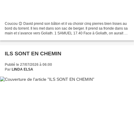
Coucou 😊 David prend son bâton et il va choisir cinq pierres bien lisses au
bord du torrent. Il les met dans son sac de berger. Il prend sa fronde dans sa
main et s’avance vers Goliath. 1 SAMUEL 17.40 Face à Goliath, on aurait dit
que David ne faisait...
ILS SONT EN CHEMIN
Publié le 27/07/2026 à 06:00
Par
LINDA ELSA