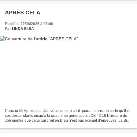
APRÈS CELA
Publié le 22/06/2026 à 06:00
Par
LINDA ELSA
Coucou 😊 Après cela, Job vécut encore cent quarante ans, de sorte qu’il vit
ses descendants jusqu’à la quatrième génération. JOB 42.16 L’histoire de
Job montre que celui qui croit en Dieu n’est pas exempt d’épreuves. La Bible
dit que Job était un homme...