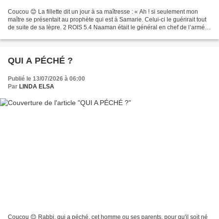
Coucou 😊 La fillette dit un jour à sa maîtresse : « Ah ! si seulement mon
maître se présentait au prophète qui est à Samarie. Celui-ci le guérirait tout
de suite de sa lèpre. 2 ROIS 5.4 Naaman était le général en chef de l’armée
syrienne. Un vaillant...
QUI A PÉCHÉ ?
Publié le 13/07/2026 à 06:00
Par
LINDA ELSA
Coucou 😊 Rabbi, qui a péché, cet homme ou ses parents, pour qu'il soit né