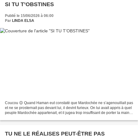
SI TU T’OBSTINES
Publié le 15/06/2026 à 06:00
Par
LINDA ELSA
Coucou 😊 Quand Haman eut constaté que Mardochée ne s’agenouillait pas
et ne se prosternait pas devant lui, il devint furieux. On lui avait appris à quel
peuple Mardochée appartenait, et il jugea trop insuffisant de porter la main
sur Mardochée seulement....
TU NE LE RÉALISES PEUT-ÊTRE PAS