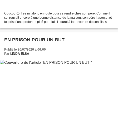
Coucou 😊 Il se mit donc en route pour se rendre chez son père. Comme il
se trouvait encore à une bonne distance de la maison, son père l’aperçut et
fut pris d’une profonde pitié pour lui. Il courut à la rencontre de son fils, se
jeta à son cou et l’embrassa...
EN PRISON POUR UN BUT
Publié le 20/07/2026 à 06:00
Par
LINDA ELSA