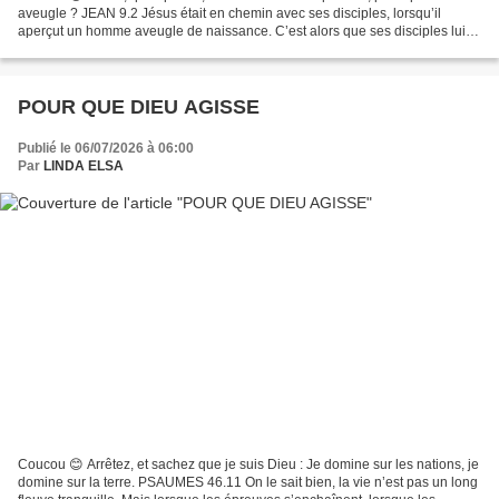
aveugle ? JEAN 9.2 Jésus était en chemin avec ses disciples, lorsqu’il
aperçut un homme aveugle de naissance. C’est alors que ses disciples lui
firent cette question : « qui a péché...
POUR QUE DIEU AGISSE
Publié le 06/07/2026 à 06:00
Par
LINDA ELSA
Coucou 😊 Arrêtez, et sachez que je suis Dieu : Je domine sur les nations, je
domine sur la terre. PSAUMES 46.11 On le sait bien, la vie n’est pas un long