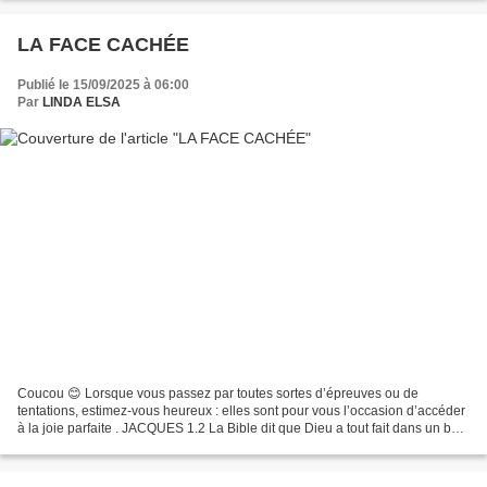
LA FACE CACHÉE
Publié le 15/09/2025 à 06:00
Par
LINDA ELSA
Coucou 😊 Lorsque vous passez par toutes sortes d’épreuves ou de
tentations, estimez-vous heureux : elles sont pour vous l’occasion d’accéder
à la joie parfaite . JACQUES 1.2 La Bible dit que Dieu a tout fait dans un but
précis et les épreuves font également...