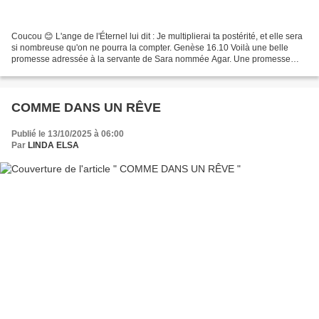
Coucou 😊 L'ange de l'Éternel lui dit : Je multiplierai ta postérité, et elle sera
si nombreuse qu'on ne pourra la compter. Genèse 16.10 Voilà une belle
promesse adressée à la servante de Sara nommée Agar. Une promesse
qu'on aimerait bien s'approprier,...
COMME DANS UN RÊVE
Publié le 13/10/2025 à 06:00
Par
LINDA ELSA