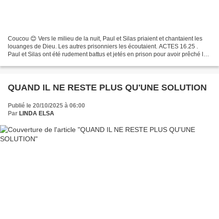
Coucou 😊 Vers le milieu de la nuit, Paul et Silas priaient et chantaient les
louanges de Dieu. Les autres prisonniers les écoutaient. ACTES 16.25 .
Paul et Silas ont été rudement battus et jetés en prison pour avoir prêché la
bonne nouvelle. Etonnamment,...
QUAND IL NE RESTE PLUS QU'UNE SOLUTION
Publié le 20/10/2025 à 06:00
Par
LINDA ELSA