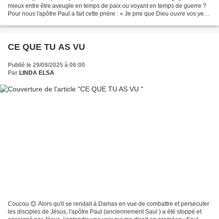
mieux entre être aveugle en temps de paix ou voyant en temps de guerre ?
Pour nous l'apôtre Paul a fait cette prière : « Je prie que Dieu ouvre vos yeux
à sa lumière, afin que vous...
CE QUE TU AS VU
Publié le 29/09/2025 à 06:00
Par
LINDA ELSA
Coucou 😊 Alors qu'il se rendait à Damas en vue de combattre et persécuter
les disciples de Jésus, l'apôtre Paul (anciennement Saul ) a été stoppé et