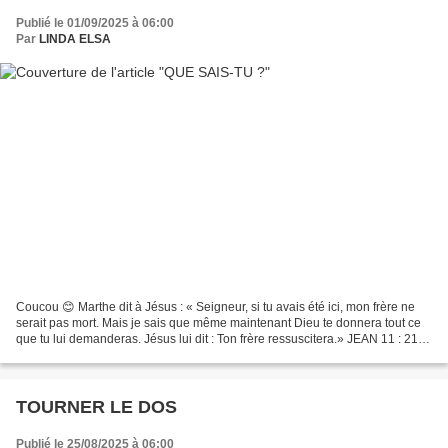
Publié le 01/09/2025 à 06:00
Par
LINDA ELSA
Coucou 😊 Marthe dit à Jésus : « Seigneur, si tu avais été ici, mon frère ne
serait pas mort. Mais je sais que même maintenant Dieu te donnera tout ce
que tu lui demanderas. Jésus lui dit : Ton frère ressuscitera.» JEAN 11 : 21-
23 Marthe qui était pourtant...
TOURNER LE DOS
Publié le 25/08/2025 à 06:00