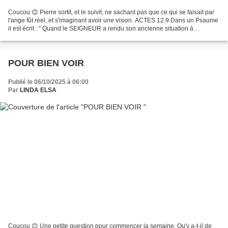
Coucou 😊 Pierre sortit, et le suivit, ne sachant pas que ce qui se faisait par
l'ange fût réel, et s'imaginant avoir une vision. ACTES 12.9 Dans un Psaume
il est écrit : " Quand le SEIGNEUR a rendu son ancienne situation à
Jérusalem, nous étions comme...
POUR BIEN VOIR
Publié le 06/10/2025 à 06:00
Par
LINDA ELSA
Coucou 😊 Une petite question pour commencer la semaine. Qu'y a-t-il de