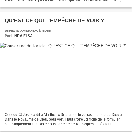
enseigné par Jésus. j’entendis une voix qui me disait en araméen : Saul,
Saul, pourquoi me persécutes-tu...
QU'EST CE QUI T'EMPÊCHE DE VOIR ?
Publié le 22/09/2025 à 06:00
Par
LINDA ELSA
Coucou 😊 Jésus a dit à Marthe : « Si tu crois, tu verras la gloire de Dieu ».
Dans le Royaume de Dieu, pour voir, il faut croire , difficile de le formuler
plus simplement ! La Bible nous parle de deux disciples qui étaient
désespérés par la mort de Jésus....