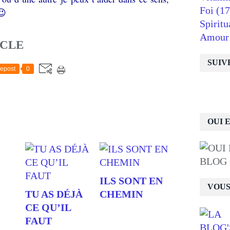
Foi
(17
😉
Spiritu
Amour
ICLE
SUIV
epost
0
OUI 
BLOG
ILS SONT EN
VOUS
TU AS DÉJÀ
CHEMIN
CE QU’IL
FAUT