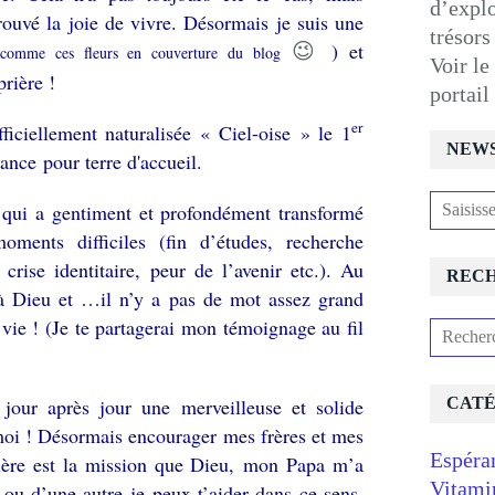
d’expl
trouvé la joie de vivre. Désormais je suis une
trésors
) et
😉
comme ces fleurs en couverture du blog
Voir le
 prière !
portai
er
ficiellement naturalisée « Ciel-oise » le 1
NEW
ance pour terre d'accueil.
e qui a gentiment et profondément transformé
ments difficiles (fin d’études, recherche
, crise identitaire, peur de l’avenir etc.). Au
REC
é à Dieu et …il n’y a pas de mot assez grand
 vie ! (Je te partagerai mon témoignage au fil
 jour après jour une merveilleuse et solide
CATÉ
t moi ! Désormais encourager mes frères et mes
Espéra
rière est la mission que Dieu, mon Papa m’a
Vitami
 ou d’une autre je peux t’aider dans ce sens,