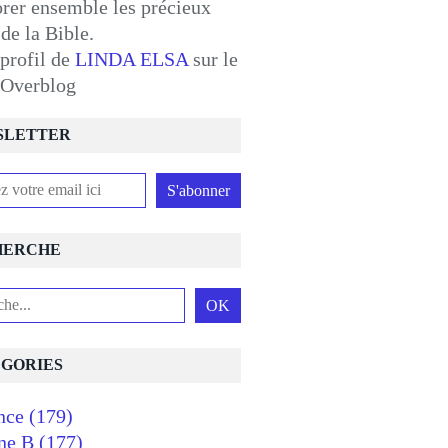
orer ensemble les précieux
 de la Bible.
 profil de
LINDA ELSA
sur le
l Overblog
SLETTER
HERCHE
GORIES
nce
(179)
ne B
(177)