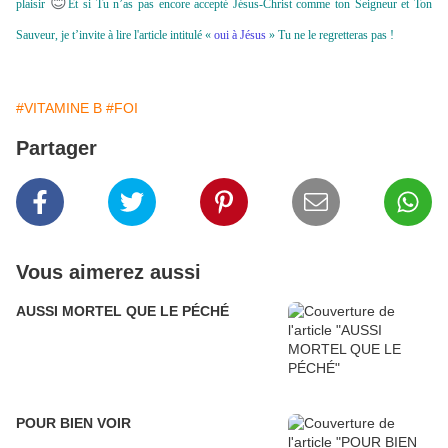
😊
plaisir
Et si Tu n’as pas encore accepté Jésus-Christ comme ton Seigneur et Ton
Sauveur, je t’invite à lire l'article intitulé «
oui à Jésus
» Tu ne le regretteras pas !
#VITAMINE B
#FOI
Partager
Vous aimerez aussi
AUSSI MORTEL QUE LE PÉCHÉ
POUR BIEN VOIR