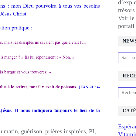
d’expl
iens : mon Dieu pourvoira à tous vos besoins
trésors
 Jésus Christ.
Voir le
portai
ration pratique :
NEW
, mais les disciples ne savaient pas que c'était lui.
en à manger ? » Ils lui répondirent : « Non. »
de la barque et vous trouverez. »
REC
lus à le retirer, tant il y avait de poissons.
JEAN 21 : 4-
Jésus. Il nous indiquera toujours le lieu de la
CATÉ
Espéra
Vitami