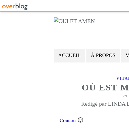
ACCUEIL
À PROPOS
V
VITA
OÙ EST M
29
Rédigé par LINDA E
😊
Coucou