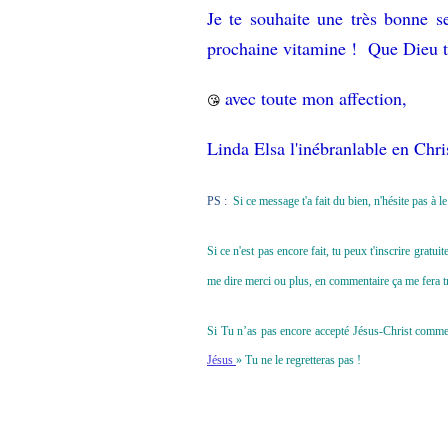
Je te souhaite une très bonne s
prochaine vitamine ! Que Dieu t
avec toute mon affection,
😘
Linda Elsa l'inébranlable en Chri
PS :
Si ce message t'a fait du bien, n'hésite pas à 
Si ce n'est pas encore fait, tu peux t'inscrire grat
me dire merci ou plus, en commentaire ça me fera tr
Si Tu n’as pas encore accepté Jésus-Christ comme to
Jésus
» Tu ne le regretteras pas !