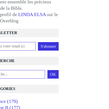
orer ensemble les précieux
 de la Bible.
 profil de
LINDA ELSA
sur le
l Overblog
SLETTER
HERCHE
GORIES
nce
(179)
ne B
(177)