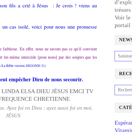
d’expl
son fils a crié à Jésus : Je crois ! viens au
trésors
Voir le
portai
e un cas isolé, voici pour nous une promesse
NEW
e faiblesse. En effet, nous ne savons pas ce qu'il convient
it lui-même intercède [pour nous] par des soupirs que les
(La Bible version SEGOND 21)
REC
eut empêcher Dieu de nous secourir.
s. Ayez foi en Dieu : ayez aussi foi en moi.
CATÉ
JÉSUS
Espéra
Vitami