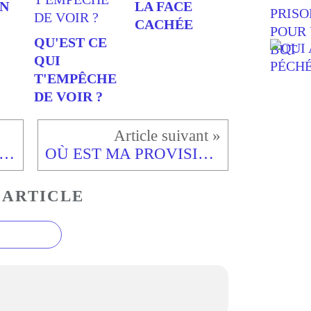
EN
LA FACE
CACHÉE
QU'EST CE
QUI
T'EMPÊCHE
DE VOIR ?
DÉTAILS QUI COMPTENT : UN DÉTAIL QUI HONORE
OÙ EST MA PROVISION ?
 ARTICLE