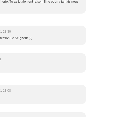
hérie. Tu as totalement raison. Il ne pourra jamais nous
21 23:30
rection Le Seigneur ;) )
1
21 13:08