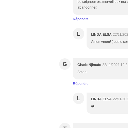
Le seigneur est merveilleux ma c
abandonner.
Répondre
L
LINDA ELSA
22/11/20
Amen Amen! ( petite cor
G
Gisèle Njimafo
22/11/2021 12:2
Amen
Répondre
L
LINDA ELSA
22/11/20
❤️