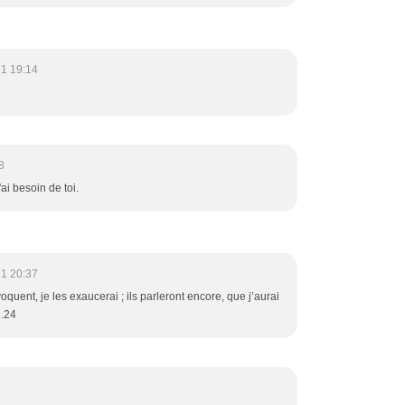
21 19:14
8
ai besoin de toi.
21 20:37
oquent, je les exaucerai ; ils parleront encore, que j’aurai
5.24