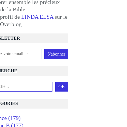
orer ensemble les précieux
 de la Bible.
 profil de
LINDA ELSA
sur le
l Overblog
SLETTER
HERCHE
GORIES
nce
(179)
ne B
(177)