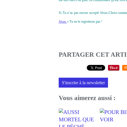
me dire merci ou plus, en commentaire ça me fera tr
Si Tu n’as pas encore accepté Jésus-Christ comme to
Jésus
» Tu ne le regretteras pas !
PARTAGER CET ART
R
S'inscrire à la newsletter
Vous aimerez aussi :