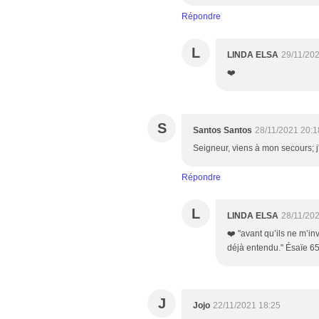
Répondre
L
LINDA ELSA
29/11/20
❤️
S
Santos Santos
28/11/2021 20:1
Seigneur, viens à mon secours; j'
Répondre
L
LINDA ELSA
28/11/20
❤️ "avant qu’ils ne m’inv
déjà entendu." Ésaïe 6
J
Jojo
22/11/2021 18:25