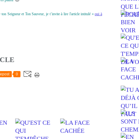
ès plaisir
n Seigneur et Ton Sauveur, je t’invite à lire l'article intitulé «
oui à
ICLE
epost
0