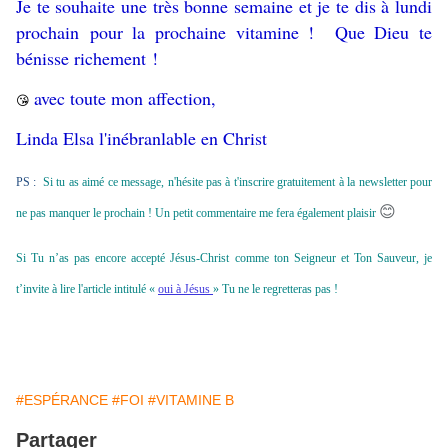
Je te souhaite une très bonne semaine et je te dis à lundi
prochain pour la prochaine vitamine ! Que Dieu te
bénisse richement !
avec toute mon affection,
😘
Linda Elsa l'inébranlable en Christ
PS :
Si tu as aimé ce message, n'hésite pas à t'inscrire gratuitement à la newsletter pour
😊
ne pas manquer le prochain ! Un petit commentaire me fera également plaisir
Si Tu n’as pas encore accepté Jésus-Christ comme ton Seigneur et Ton Sauveur, je
t’invite à lire l'article intitulé «
oui à Jésus
» Tu ne le regretteras pas !
#ESPÉRANCE
#FOI
#VITAMINE B
Partager