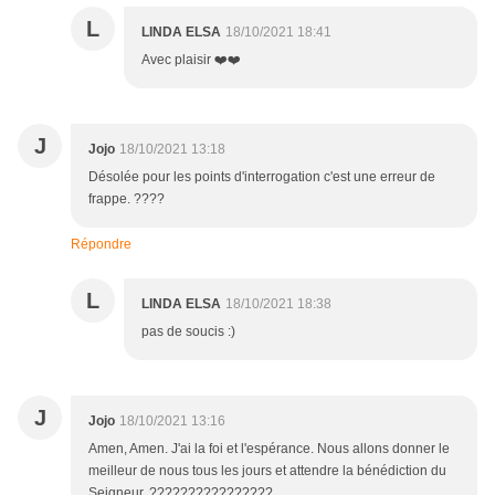
L
LINDA ELSA
18/10/2021 18:41
Avec plaisir ❤️❤️
J
Jojo
18/10/2021 13:18
Désolée pour les points d'interrogation c'est une erreur de
frappe. ????
Répondre
L
LINDA ELSA
18/10/2021 18:38
pas de soucis :)
J
Jojo
18/10/2021 13:16
Amen, Amen. J'ai la foi et l'espérance. Nous allons donner le
meilleur de nous tous les jours et attendre la bénédiction du
Seigneur. ????????????????