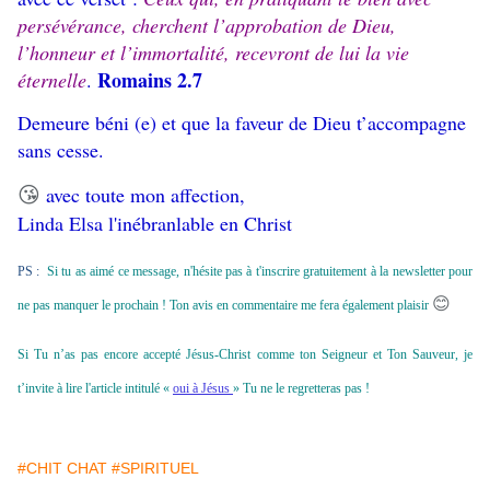
persévérance, cherchent l’approbation de Dieu,
l’honneur et l’immortalité, recevront de lui la vie
Romains 2.7
éternelle
.
Demeure béni (e) et que la faveur de Dieu t’accompagne
sans cesse.
avec toute mon affection,
😘
Linda Elsa l'inébranlable en Christ
PS :
Si tu as aimé ce message, n'hésite pas à t'inscrire gratuitement à la newsletter pour
😊
ne pas manquer le prochain ! Ton avis en commentaire me fera également plaisir
Si Tu n’as pas encore accepté Jésus-Christ comme ton Seigneur et Ton Sauveur, je
t’invite à lire l'article intitulé «
oui à Jésus
» Tu ne le regretteras pas !
#CHIT CHAT
#SPIRITUEL