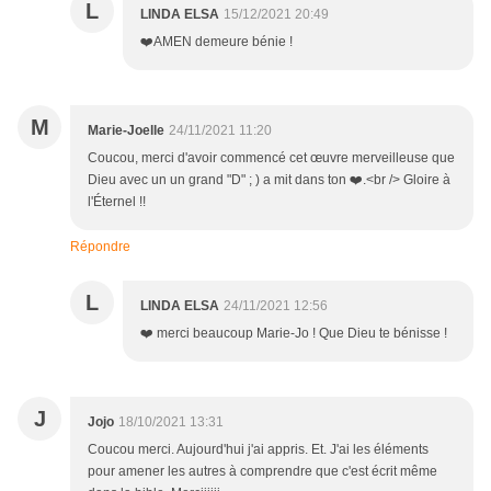
L
LINDA ELSA
15/12/2021 20:49
❤️AMEN demeure bénie !
M
Marie-Joelle
24/11/2021 11:20
Coucou, merci d'avoir commencé cet œuvre merveilleuse que
Dieu avec un un grand "D" ; ) a mit dans ton ❤️.<br /> Gloire à
l'Éternel !!
Répondre
L
LINDA ELSA
24/11/2021 12:56
❤️ merci beaucoup Marie-Jo ! Que Dieu te bénisse !
J
Jojo
18/10/2021 13:31
Coucou merci. Aujourd'hui j'ai appris. Et. J'ai les éléments
pour amener les autres à comprendre que c'est écrit même