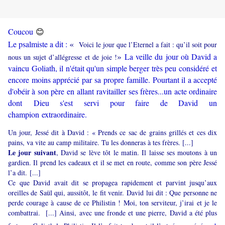
😊
Coucou
«
Le psalmiste a dit :
Voici le jour que l’Eternel a fait : qu’il soit pour
»
La veille du jour où David a
nous un sujet d’allégresse et de joie !
vaincu Goliath, il n'était qu'un simple berger très peu considéré et
encore moins apprécié par sa propre famille. Pourtant il a accepté
d'obéir à son père en allant ravitailler ses frères...un acte ordinaire
dont Dieu s'est servi pour faire de David un
champion extraordinaire.
Un jour, Jessé dit à David : « Prends ce sac de grains grillés et ces dix
pains, va vite au camp militaire. Tu les donneras à tes frères. [...]
Le jour suivant
, David se lève tôt le matin. Il laisse ses moutons à un
gardien. Il prend les cadeaux et il se met en route, comme son père Jessé
l’a dit. [...]
Ce que David avait dit se propagea rapidement et parvint jusqu’aux
oreilles de Saül qui, aussitôt, le fit venir. David lui dit : Que personne ne
perde courage à cause de ce Philistin ! Moi, ton serviteur, j’irai et je le
combattrai. [...] Ainsi, avec une fronde et une pierre, David a été plus