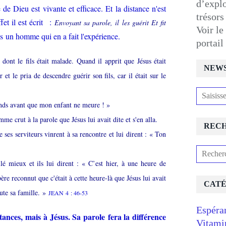
d’expl
e Dieu est vivante et efficace. Et la distance n'est
trésors
et il est écrit :
Envoyant sa parole, il les guérit Et fit
Voir le
 un homme qui en a fait l'expérience.
portai
dont le fils était malade. Quand il apprit que Jésus était
NEW
 et le pria de descendre guérir son fils, car il était sur le
cends avant que mon enfant ne meure ! »
omme crut à la parole que Jésus lui avait dite et s'en alla.
REC
e ses serviteurs vinrent à sa rencontre et lui dirent : « Ton
llé mieux et ils lui dirent : « C’est hier, à une heure de
père reconnut que c'était à cette heure-là que Jésus lui avait
CATÉ
oute sa famille. »
JEAN 4 : 46-53
Espéra
ances, mais à Jésus. Sa parole fera la différence
Vitami