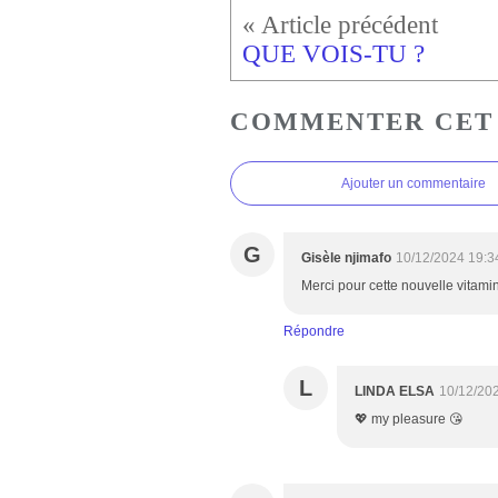
QUE VOIS-TU ?
COMMENTER CET
Ajouter un commentaire
G
Gisèle njimafo
10/12/2024 19:3
Merci pour cette nouvelle vitam
Répondre
L
LINDA ELSA
10/12/20
💖 my pleasure 😘