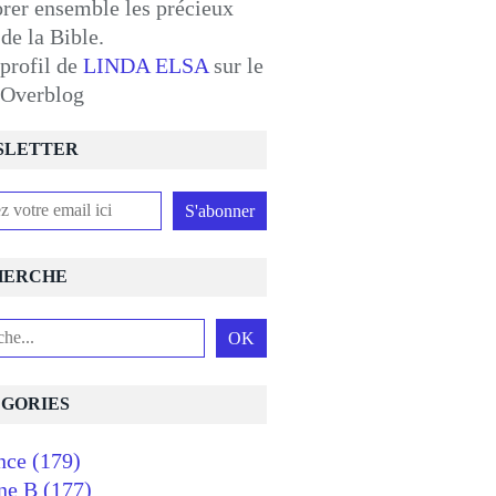
orer ensemble les précieux
 de la Bible.
 profil de
LINDA ELSA
sur le
l Overblog
SLETTER
HERCHE
GORIES
nce
(179)
ne B
(177)