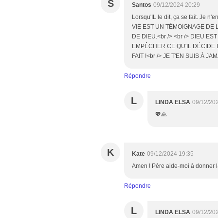
S
Santos
09/12/2024 20:29
Lorsqu'IL le dit, ça se fait. J
VIE EST UN TÉMOIGNAGE DE 
DE DIEU.<br /> <br /> DIEU 
EMPÊCHER CE QU'IL DÉCIDE D
FAIT !<br /> JE T'EN SUIS À 
Répondre
L
LINDA ELSA
09/12/20
💖🙏
K
Kate
09/12/2024 19:35
Amen ! Père aide-moi à donner l
Répondre
L
LINDA ELSA
09/12/20