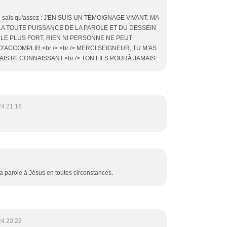
e n'en sais qu'assez : J'EN SUIS UN TÉMOIGNAGE VIVANT. MA
LA TOUTE PUISSANCE DE LA PAROLE ET DU DESSEIN
EST LE PLUS FORT, RIEN NI PERSONNE NE PEUT
'ACCOMPLIR.<br /> <br /> MERCI SEIGNEUR, TU M'AS
JAMAIS RECONNAISSANT.<br /> TON FILS POURÀ JAMAIS.
24 21:16
a parole à Jésus en toutes circonstances.
24 20:22