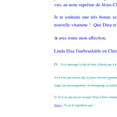
vies au nom suprême de Jésus-C
Je te souhaite une très bonne se
nouvelle vitamine ! Que Dieu te
avec toute mon affection,
😘
Linda Elsa l'inébranlable en Chri
PS :
Si ce message t'a fait du bien, n'hésite pas à 
Si ce n'est pas encore fait, tu peux t'inscrire grat
réagir (un encouragement, un témoignage ou autre) 
Si Tu n’as pas encore accepté Jésus-Christ comme to
Jésus
» Tu ne le regretteras pas !