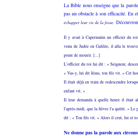
La Bible nous enseigne que la parole d
pas un obstacle à son efficacité. En eff
Découvrons
échapper leur vie de la fosse.
Il y avait à Capernaüm un officier du roi 
venu de Judée en Galilée, il alla le trouver
point de mourir. [...]
L'officier du roi lui dit : « Seigneur, des
« Vas-y, lui dit Jésus, ton fils vit. » Cet h
Il était déjà en train de redescendre lorsqu
enfant vit. »
Il leur demanda à quelle heure il était a
l'après-midi, que la fièvre l'a quitté. » Le 
dit : « Ton fils vit. » Alors il crut, lui et t
Ne donne pas la parole aux circonst