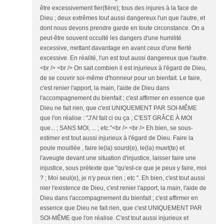
être excessivement fier(fière); tous des injures à la face de
Dieu ; deux extrêmes tout aussi dangereux l'un que l'autre, et
dont nous devons prendre garde en toute circonstance. On a
peut-être souvent occulté les dangers d'une humilité
excessive, mettant davantage en avant ceux d'une fierté
excessive. En réalité, l'un est tout aussi dangereux que l'autre.
<br /> <br /> On sait combien il est injurieux à l'égard de Dieu,
de se couvrir soi-même d'honneur pour un bienfait. Le faire,
c'est renier l'apport, la main, l'aide de Dieu dans
l'accompagnement du bienfait ; c'est affirmer en essence que
Dieu ne fait rien, que c'est UNIQUEMENT PAR SOI-MÊME
que l'on réalise : "J'AI fait ci ou ça ; C'EST GRÂCE À MOI
que... ; SANS MOI, ... ; etc."<br /> <br /> Eh bien, se sous-
estimer est tout aussi injurieux à l'égard de Dieu. Faire la
poule mouillée , faire le(la) sourd(e), le(la) muet(te) et
l'aveugle devant une situation d'injustice, laisser faire une
injustice, sous prétexte que "qu'est-ce que je peux y faire, moi
? ; Moi seul(e), je n'y peux rien ; etc ". Eh bien, c'est tout aussi
nier l'existence de Dieu, c'est renier l'apport, la main, l'aide de
Dieu dans l'accompagnement du bienfait ; c'est affirmer en
essence que Dieu ne fait rien, que c'est UNIQUEMENT PAR
SOI-MÊME que l'on réalise. C'est tout aussi injurieux et