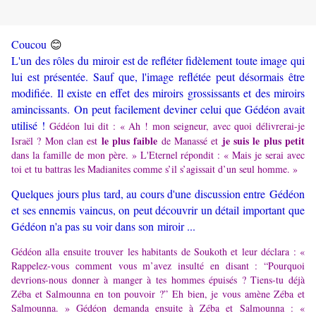
😊
Coucou
L'un des rôles du miroir est de refléter fidèlement toute image qui
lui est présentée. Sauf que, l'image reflétée peut désormais être
modifiée. Il existe en effet des miroirs grossissants et des miroirs
amincissants. On peut facilement deviner celui que Gédéon avait
utilisé !
Gédéon lui dit : « Ah ! mon seigneur, avec quoi délivrerai-je
le plus faible
je suis le plus petit
Israël ? Mon clan est
de Manassé et
dans la famille de mon père. » L'Eternel répondit : « Mais je serai avec
toi et tu battras les Madianites comme s’il s’agissait d’un seul homme. »
Quelques jours plus tard, au cours d'une discussion entre Gédéon
et ses ennemis vaincus, on peut découvrir un détail important que
Gédéon n'a pas su voir dans son miroir ...
Gédéon alla ensuite trouver les habitants de Soukoth et leur déclara : «
Rappelez-vous comment vous m’avez insulté en disant : “Pourquoi
devrions-nous donner à manger à tes hommes épuisés ? Tiens-tu déjà
Zéba et Salmounna en ton pouvoir ?” Eh bien, je vous amène Zéba et
Salmounna. » Gédéon demanda ensuite à Zéba et Salmounna : «