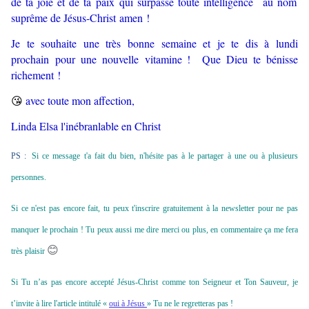
de ta joie et de ta paix qui surpasse toute intelligence
au nom
suprême de Jésus-Christ amen !
Je te souhaite une très bonne semaine et je te dis à lundi
prochain pour une nouvelle vitamine ! Que Dieu te bénisse
richement !
😘
avec toute mon affection,
Linda Elsa l'inébranlable en Christ
PS :
Si ce message t'a fait du bien, n'hésite pas à le partager à une ou à plusieurs
personnes.
Si ce n'est pas encore fait, tu peux t'inscrire gratuitement à la newsletter pour ne pas
manquer le prochain ! Tu peux aussi me dire merci ou plus, en commentaire ça me fera
😊
très plaisir
Si Tu n’as pas encore accepté Jésus-Christ comme ton Seigneur et Ton Sauveur, je
t’invite à lire l'article intitulé «
oui à Jésus
» Tu ne le regretteras pas !