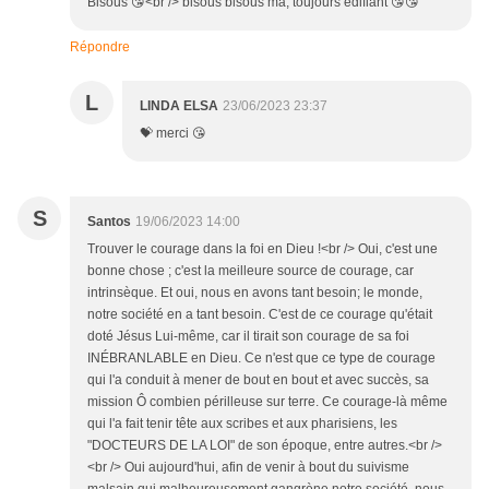
Bisous 😘<br /> bisous bisous ma, toujours édifiant 😘😘
Répondre
L
LINDA ELSA
23/06/2023 23:37
💝 merci 😘
S
Santos
19/06/2023 14:00
Trouver le courage dans la foi en Dieu !<br /> Oui, c'est une
bonne chose ; c'est la meilleure source de courage, car
intrinsèque. Et oui, nous en avons tant besoin; le monde,
notre société en a tant besoin. C'est de ce courage qu'était
doté Jésus Lui-même, car il tirait son courage de sa foi
INÉBRANLABLE en Dieu. Ce n'est que ce type de courage
qui l'a conduit à mener de bout en bout et avec succès, sa
mission Ô combien périlleuse sur terre. Ce courage-là même
qui l'a fait tenir tête aux scribes et aux pharisiens, les
"DOCTEURS DE LA LOI" de son époque, entre autres.<br />
<br /> Oui aujourd'hui, afin de venir à bout du suivisme