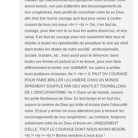
malsain qui malheureusement gangrène notre société, nous
avons besoin, non pas d'attendre des encouragements de
nos congénères, mais plutôt de consolider notre foi en Dieu
afin d'en tirer tout le courage qu'il faut pour ramer à contre-
courant de tous ces maux.<br /> <br /> Oui, il en faut du
courage, pour dire non là où tous les autres disent oui, et vice
versa. Il en faut du courage pour non seulement faire face et
résister à toutes les opportunités de perpétuer le vice qui sévit
dans toutes les strates de notre société : professionnelle,
sociale, scolaire, etc., mais aussi pour le dénoncer, dans
toutes ses formes et partout où il se trouve, pour oser faire
différemment et inviter, non SOMMER, les autres à arrêter
leurs pratiques vicieuses.<br /> <br /> IL FAUT DU COURAGE
POUR FAIRE BRILLER LA LUMIÈRE DANS UN MONDE
ÂPREMENT SOUFFLÉ PAR DES VENTS ET TOURBILLONS
DE L'OBSCURANTISME.<br /> Dans un tel monde, soyons
les porte-flambeaux de Dieu. En tout temps et en tout lieu,
soyons la lumière de Dieu qui brille et éclaire dans l'obscurité
noire. Et pour y arriver ne nous attendons pas à recevoir les
encouragements de nos congénères ; au contraire, forgeons
solidement notre foi en Dieu et tirons-en, UNIQUEMENT
D'ELLE, TOUT LE COURAGE DONT NOUS AVONS BESOIN.
<br /> <br /> <br /> Bonne semaine à nous tous !