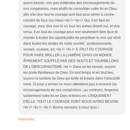
avons besoin, non pas d'attendre des encouragements de
nos congénères, mais plutôt de consolider notre foi en Dieu
afin d'en tirer tout le courage qu'il faut pour ramer à contre-
courant de tous ces maux.<br /> <br /> Oui, il en faut du
courage, pour dire non là où tous les autres disent oui, et vice
versa. Il en faut du courage pour non seulement faire face et
résister à toutes les opportunités de perpétuer le vice qui sévit
dans toutes les strates de notre société : professionnelle,
sociale, scolaire, etc.<br /> <br /> IL FAUT DU COURAGE
POUR FAIRE BRILLER LA LUMIÈRE DANS UN MONDE
ÂPREMENT SOUFFLÉ PAR DES VENTS ET TOURBILLONS
DE L'OBSCURANTISME.<br /> Dans un tel monde, soyons
les porte-flambeaux de Dieu. En tout temps et en tout lieu,
soyons la lumière de Dieu qui brille et éclaire dans l'obscurité
noire. Et pour y arriver ne nous attendons pas à recevoir les
encouragements de nos congénères ; au contraire, forgeons
solidement notre foi en Dieu et tirons-en, UNIQUEMENT
D'ELLE, TOUT LE COURAGE DONT NOUS AVONS BESOIN.
<br /> <br /> <br /> Bonne semaine à nous tous !
Répondre