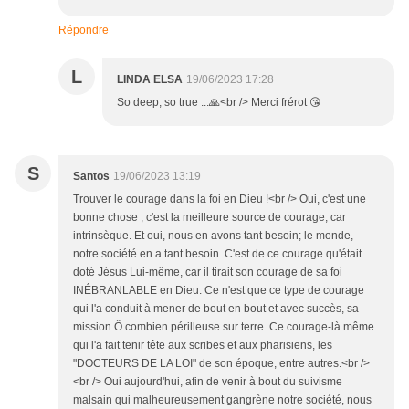
Répondre
L
LINDA ELSA
19/06/2023 17:28
So deep, so true ...🙏<br /> Merci frérot 😘
S
Santos
19/06/2023 13:19
Trouver le courage dans la foi en Dieu !<br /> Oui, c'est une
bonne chose ; c'est la meilleure source de courage, car
intrinsèque. Et oui, nous en avons tant besoin; le monde,
notre société en a tant besoin. C'est de ce courage qu'était
doté Jésus Lui-même, car il tirait son courage de sa foi
INÉBRANLABLE en Dieu. Ce n'est que ce type de courage
qui l'a conduit à mener de bout en bout et avec succès, sa
mission Ô combien périlleuse sur terre. Ce courage-là même
qui l'a fait tenir tête aux scribes et aux pharisiens, les
"DOCTEURS DE LA LOI" de son époque, entre autres.<br />
<br /> Oui aujourd'hui, afin de venir à bout du suivisme
malsain qui malheureusement gangrène notre société, nous