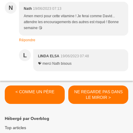
N
Nath
19/06/2023 07:13
Amen merci pour cette vitamine ! Je ferai comme David...
attendre les encouragements des autres est risqué ! Bonne
semaine 😘
Répondre
L
LINDA ELSA
19/06/2023 07:48
💝 merci Nath bisous
< COMME UN PÈRE
NE REGARDE PAS DANS
LE MIROIR >
Hébergé par Overblog
Top articles