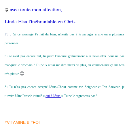
avec toute mon affection,
😘
Linda Elsa l'inébranlable en Christ
PS :
Si ce message t'a fait du bien, n'hésite pas à le partager à une ou à plusieurs
personnes.
Si ce n'est pas encore fait, tu peux t'inscrire gratuitement à la newsletter pour ne pas
manquer le prochain ! Tu peux aussi me dire merci ou plus, en commentaire ça me fera
😊
très plaisir
Si Tu n’as pas encore accepté Jésus-Christ comme ton Seigneur et Ton Sauveur, je
t’invite à lire l'article intitulé «
oui à Jésus
» Tu ne le regretteras pas !
#VITAMINE B
#FOI