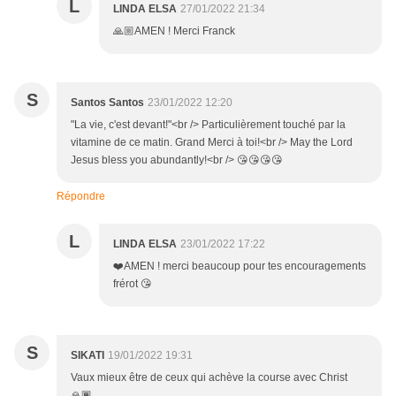
L
LINDA ELSA
27/01/2022 21:34
🙏🏼AMEN ! Merci Franck
S
Santos Santos
23/01/2022 12:20
"La vie, c'est devant!"<br /> Particulièrement touché par la
vitamine de ce matin. Grand Merci à toi!<br /> May the Lord
Jesus bless you abundantly!<br /> 😘😘😘😘
Répondre
L
LINDA ELSA
23/01/2022 17:22
❤️AMEN ! merci beaucoup pour tes encouragements
frérot 😘
S
SIKATI
19/01/2022 19:31
Vaux mieux être de ceux qui achève la course avec Christ
🙏🏾.