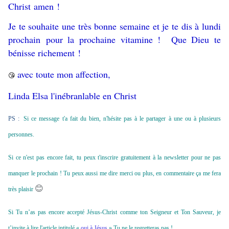
Christ amen !
Je te souhaite une très bonne semaine et je te dis à lundi
prochain pour la prochaine vitamine ! Que Dieu te
bénisse richement !
avec toute mon affection,
😘
Linda Elsa l'inébranlable en Christ
PS :
Si ce message t'a fait du bien, n'hésite pas à le partager à une ou à plusieurs
personnes.
Si ce n'est pas encore fait, tu peux t'inscrire gratuitement à la newsletter pour ne pas
manquer le prochain ! Tu peux aussi me dire merci ou plus, en commentaire ça me fera
😊
très plaisir
Si Tu n’as pas encore accepté Jésus-Christ comme ton Seigneur et Ton Sauveur, je
t’invite à lire l'article intitulé «
oui à Jésus
» Tu ne le regretteras pas !