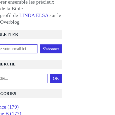
orer ensemble les précieux
 de la Bible.
 profil de
LINDA ELSA
sur le
l Overblog
SLETTER
HERCHE
GORIES
nce
(179)
ne B
(177)