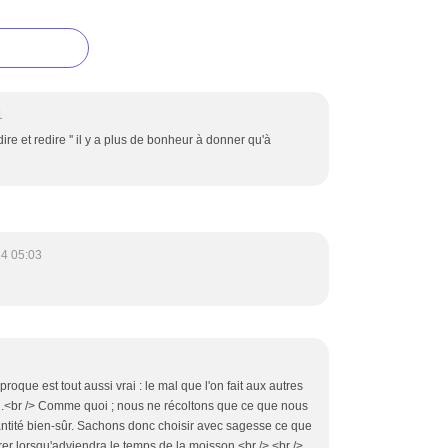
1
re et redire '' il y a plus de bonheur à donner qu'à
24 05:03
ciproque est tout aussi vrai : le mal que l'on fait aux autres
ard.<br /> Comme quoi ; nous ne récoltons que ce que nous
tité bien-sûr. Sachons donc choisir avec sagesse ce que
er lorsqu'adviendra le temps de la moisson.<br /> <br />