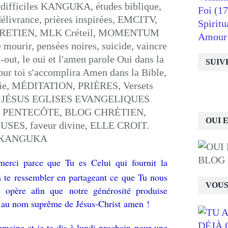
Foi
(17
Spiritu
Amour
SUIV
OUI 
BLOG
merci parce que Tu es Celui qui fournit la
 te ressembler en partageant ce que Tu nous
VOUS
 opère afin que notre générosité produise
e
au nom suprême de Jésus-Christ amen !
emaine et je te dis à lundi prochain pour une