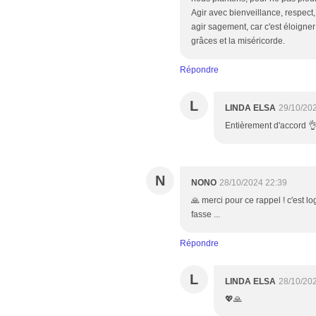
Agir avec bienveillance, respect,
agir sagement, car c'est éloigner 
grâces et la miséricorde.
Répondre
L
LINDA ELSA
29/10/20
Entièrement d'accord 👌<
N
NONO
28/10/2024 22:39
🙏 merci pour ce rappel ! c'est lo
fasse ...
Répondre
L
LINDA ELSA
28/10/20
💖🙏