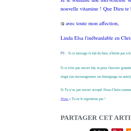
nouvelle vitamine ! Que Dieu te 
avec toute mon affection,
😘
Linda Elsa l'inébranlable en Chri
PS :
Si ce message t'a fait du bien, n'hésite pas à 
Si ce n'est pas encore fait, tu peux t'inscrire grat
réagir (un encouragement, un témoignage ou autre) 
Si Tu n’as pas encore accepté Jésus-Christ comme to
Jésus
» Tu ne le regretteras pas !
PARTAGER CET ART