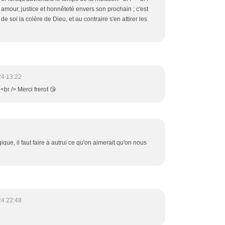
 amour, justice et honnêteté envers son prochain ; c'est
de soi la colère de Dieu, et au contraire s'en attirer les
24 13:22
br /> Merci frerot 😘
gique, il faut faire à autrui ce qu'on aimerait qu'on nous
24 22:48