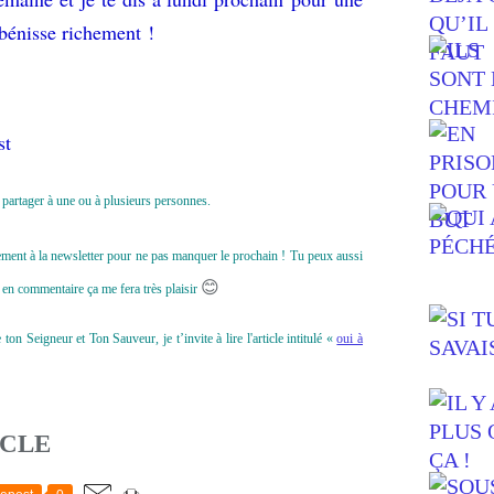
bénisse richement !
st
le partager à une ou à plusieurs personnes.
uitement à la newsletter pour ne pas manquer le prochain ! Tu peux aussi
😊
en commentaire ça me fera très plaisir
n Seigneur et Ton Sauveur, je t’invite à lire l'article intitulé «
oui à
ICLE