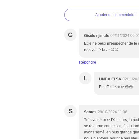
Ajouter un commentaire
G
Gisèle njimafo
02/11/2024 00:0
Et je ne peux m'empêcher de le di
recevoir ''<br /> 😘😘
Répondre
L
LINDA ELSA
02/11/20
En effet ! <br /> 😘😘
S
Santos
29/10/2024 11:36
Très vrai !<br /> D'ailleurs, la ré
se retourne contre soi, tôt ou t
avons semé, en plus grande quan
nous plantons, pour ne pas pleur