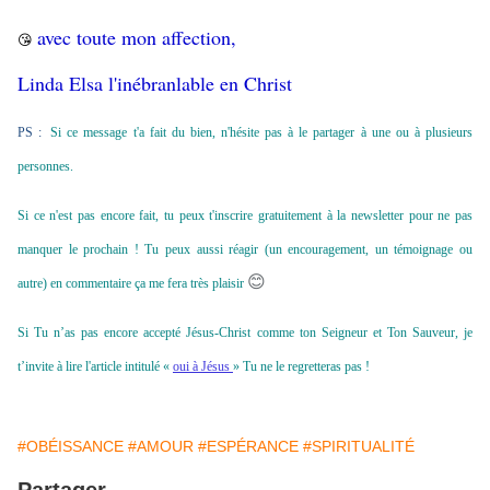
avec toute mon affection,
😘
Linda Elsa l'inébranlable en Christ
PS :
Si ce message t'a fait du bien, n'hésite pas à le partager à une ou à plusieurs
personnes.
Si ce n'est pas encore fait, tu peux t'inscrire gratuitement à la newsletter pour ne pas
manquer le prochain ! Tu peux aussi réagir (un encouragement, un témoignage ou
😊
autre) en commentaire ça me fera très plaisir
Si Tu n’as pas encore accepté Jésus-Christ comme ton Seigneur et Ton Sauveur, je
t’invite à lire l'article intitulé «
oui à Jésus
» Tu ne le regretteras pas !
#OBÉISSANCE
#AMOUR
#ESPÉRANCE
#SPIRITUALITÉ