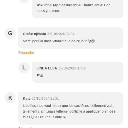
💖🙏<br /> My pleasure<br /> Thanks <br /> God
bless you more
G
Gisèle njimafo
22/10/2024 02:04
Merci pour la dose vitaminique de ce jour 🥰😘
Répondre
L
LINDA ELSA
22/10/2024 07:19
💖🙏
K
Kate
21/10/2024 21:31
L’obéissance vaut mieux que les sacrifices ! tellement vrai ,
tellement clair ...mais tellement difficile à appliquer bien des
fois ! Que Dieu nous aide 🙏