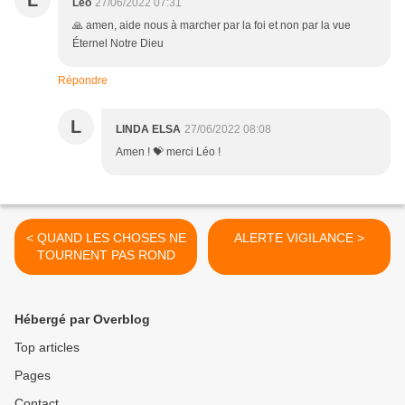
L
Léo
27/06/2022 07:31
🙏 amen, aide nous à marcher par la foi et non par la vue
Éternel Notre Dieu
Répondre
L
LINDA ELSA
27/06/2022 08:08
Amen ! 💝 merci Léo !
< QUAND LES CHOSES NE
ALERTE VIGILANCE >
TOURNENT PAS ROND
Hébergé par Overblog
Top articles
Pages
Contact