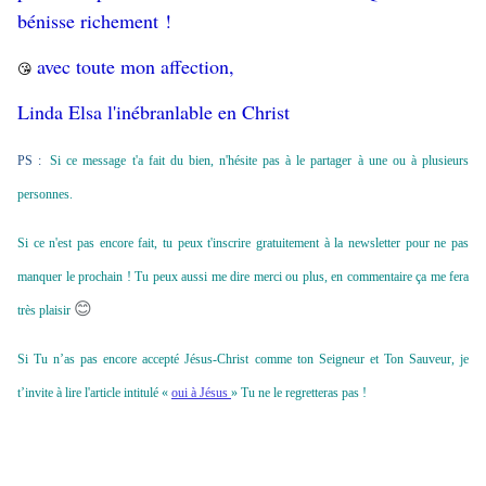
bénisse richement !
avec toute mon affection,
😘
Linda Elsa l'inébranlable en Christ
PS :
Si ce message t'a fait du bien, n'hésite pas à le partager à une ou à plusieurs
personnes.
Si ce n'est pas encore fait, tu peux t'inscrire gratuitement à la newsletter pour ne pas
manquer le prochain ! Tu peux aussi me dire merci ou plus, en commentaire ça me fera
😊
très plaisir
Si Tu n’as pas encore accepté Jésus-Christ comme ton Seigneur et Ton Sauveur, je
t’invite à lire l'article intitulé «
oui à Jésus
» Tu ne le regretteras pas !