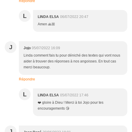
Répondre
L
LINDA ELSA
06/07/2022 20:47
Amen 🙏🏼
J
Jojo
05/07/2022 16:09
Linda comment fais tu pour déniché des textes qui vont nous
aider à trouver des réponses à nos angoisses. En tout cas
merci beaucoup.
Répondre
L
LINDA ELSA
05/07/2022 17:46
❤️ gloire à Dieu ! Merci à toi Jojo pour tes
encouragements 😘
J