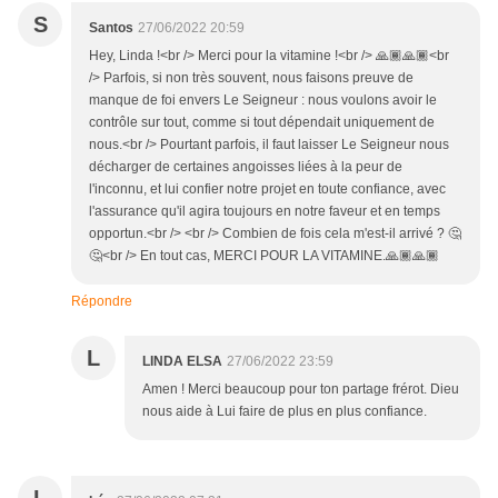
S
Santos
27/06/2022 20:59
Hey, Linda !<br /> Merci pour la vitamine !<br /> 🙏🏾🙏🏾<br
/> Parfois, si non très souvent, nous faisons preuve de
manque de foi envers Le Seigneur : nous voulons avoir le
contrôle sur tout, comme si tout dépendait uniquement de
nous.<br /> Pourtant parfois, il faut laisser Le Seigneur nous
décharger de certaines angoisses liées à la peur de
l'inconnu, et lui confier notre projet en toute confiance, avec
l'assurance qu'il agira toujours en notre faveur et en temps
opportun.<br /> <br /> Combien de fois cela m'est-il arrivé ? 🤔
🤔<br /> En tout cas, MERCI POUR LA VITAMINE.🙏🏾🙏🏾
Répondre
L
LINDA ELSA
27/06/2022 23:59
Amen ! Merci beaucoup pour ton partage frérot. Dieu
nous aide à Lui faire de plus en plus confiance.