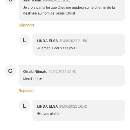
Jean René
30/06/2022 18:01
Je crois par la foi que Dieu me guidera sur le chemin de la
destinée au nom de Jésus Christ
Répondre
L
LINDA ELSA
30/06/2022 21:56
🙏 amen, God bless you !
G
Gisèle Njimafo
29/06/2022 15:40
Merci Lida♥️
Répondre
L
LINDA ELSA
29/06/2022 16:42
💝 avec plaisir !