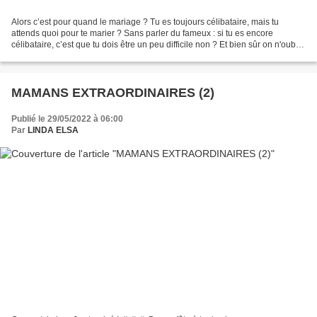
Alors c’est pour quand le mariage ? Tu es toujours célibataire, mais tu
attends quoi pour te marier ? Sans parler du fameux : si tu es encore
célibataire, c’est que tu dois être un peu difficile non ? Et bien sûr on n'oublie
pas le pompon pour les femmes,...
MAMANS EXTRAORDINAIRES (2)
Publié le 29/05/2022 à 06:00
Par
LINDA ELSA