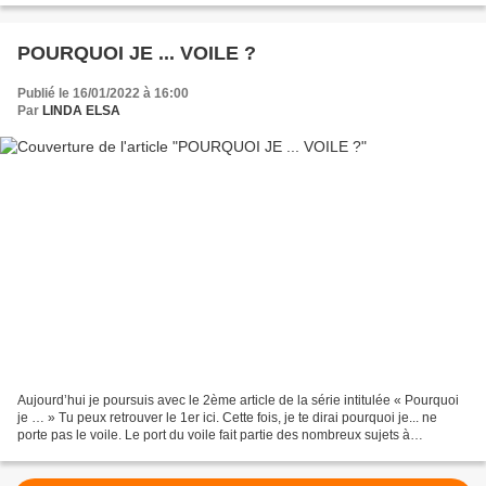
POURQUOI JE ... VOILE ?
Publié le 16/01/2022 à 16:00
Par
LINDA ELSA
Aujourd’hui je poursuis avec le 2ème article de la série intitulée « Pourquoi
je … » Tu peux retrouver le 1er ici. Cette fois, je te dirai pourquoi je... ne
porte pas le voile. Le port du voile fait partie des nombreux sujets à
controverse dans le monde...