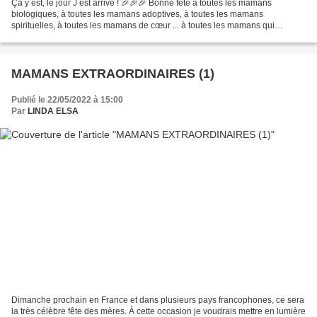
Ça y est, le jour J est arrivé ! 🎉🎉🎉 Bonne fête à toutes les mamans
biologiques, à toutes les mamans adoptives, à toutes les mamans
spirituelles, à toutes les mamans de cœur ... à toutes les mamans qui
assument et rendent gloire à Dieu pour ce beau privilège...
MAMANS EXTRAORDINAIRES (1)
Publié le 22/05/2022 à 15:00
Par
LINDA ELSA
Dimanche prochain en France et dans plusieurs pays francophones, ce sera
la très célèbre fête des mères. À cette occasion je voudrais mettre en lumière