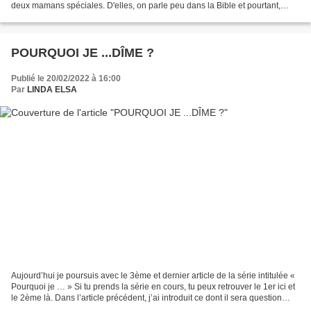
deux mamans spéciales. D'elles, on parle peu dans la Bible et pourtant,
elles ont brillamment joué...
POURQUOI JE ...DÎME ?
Publié le 20/02/2022 à 16:00
Par
LINDA ELSA
Aujourd’hui je poursuis avec le 3ème et dernier article de la série intitulée «
Pourquoi je … » Si tu prends la série en cours, tu peux retrouver le 1er ici et
le 2ème là. Dans l’article précédent, j’ai introduit ce dont il sera question
aujourd’hui à...